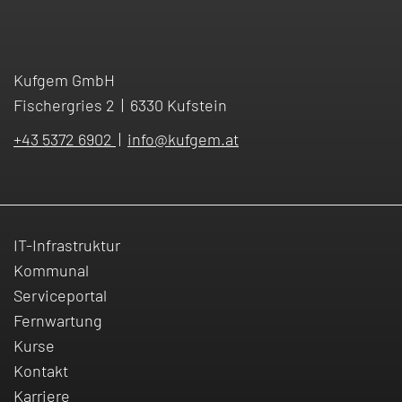
Listbereich (i-Symbol) für Statistiken
Kufgem GmbH
Fischergries 2
|
6330 Kufstein
Export nach k5 DMS für Amtssignatur und Import in
Sitzung
+43 5372 6902
|
info
@
kufgem.at
Standard-Tagesordnungspunkte ändern
IT-Infrastruktur
Kommunal
Serviceportal
Fernwartung
Kurse
Kontakt
Karriere