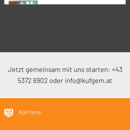
Kennwort ändern in Session und k5 DMS Schnittstelle
Textbausteine & Referenztexte - Übernahme in
Tagesordnungspunkte
Jetzt gemeinsam mit uns starten:
+43
Dokumente/Links im SessionNet für Mandatar*innen
hochladen
5372 6902
oder
info@kufgem.at
SessionNet Gremien-Infoportal: Rechteprüfung
aufgrund der Sitzungsteilnahme
Karriere